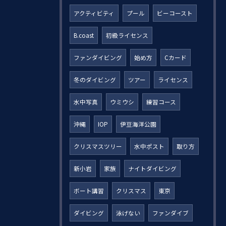
アクティビティ
プール
ビーコースト
B.coast
初級ライセンス
ファンダイビング
始め方
Cカード
冬のダイビング
ツアー
ライセンス
水中写真
ウミウシ
練習コース
沖縄
IOP
伊豆海洋公園
クリスマスツリー
水中ポスト
取り方
新小岩
家族
ナイトダイビング
ボート講習
クリスマス
東京
ダイビング
泳げない
ファンダイブ