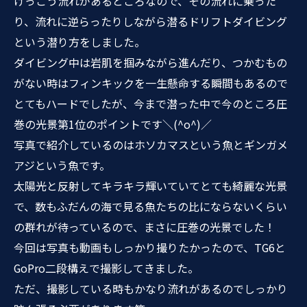
けっこう流れがあるところなので、その流れに乗った
り、流れに逆らったりしながら潜るドリフトダイビング
という潜り方をしました。
ダイビング中は岩肌を掴みながら進んだり、つかむもの
がない時はフィンキックを一生懸命する瞬間もあるので
とてもハードでしたが、今まで潜った中で今のところ圧
巻の光景第1位のポイントです＼(^o^)／
写真で紹介しているのはホソカマスという魚とギンガメ
アジという魚です。
太陽光と反射してキラキラ輝いていてとても綺麗な光景
で、数もふだんの海で見る魚たちの比にならないくらい
の群れが待っているので、まさに圧巻の光景でした！
今回は写真も動画もしっかり撮りたかったので、TG6と
GoPro二段構えで撮影してきました。
ただ、撮影している時もかなり流れがあるのでしっかり