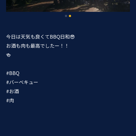
今日は天気も良くてBBQ日和😎
お酒も肉も最高でしたー！！
🍻
#BBQ
#バーベキュー
#お酒
#肉