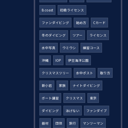
B.coast
初級ライセンス
ファンダイビング
始め方
Cカード
冬のダイビング
ツアー
ライセンス
水中写真
ウミウシ
練習コース
沖縄
IOP
伊豆海洋公園
クリスマスツリー
水中ポスト
取り方
新小岩
家族
ナイトダイビング
ボート講習
クリスマス
東京
ダイビング
泳げない
ファンダイブ
器材
団体
旅行
マンツーマン