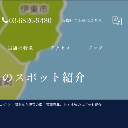
03-6826-9480
お問い合わせはこちら
当店の特徴
アクセス
ブログ
ライセンス
コラム
めのスポット紹介
体験
初心者
ログ
潜るなら伊豆の海！東南西北、おすすめのスポット紹介
スキューバ
ツアー